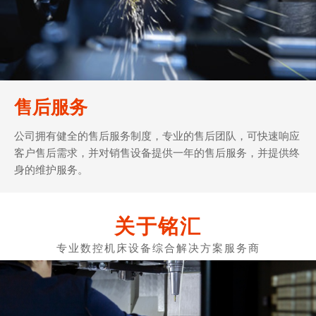
售后服务
公司拥有健全的售后服务制度，专业的售后团队，可快速响应
客户售后需求，并对销售设备提供一年的售后服务，并提供终
身的维护服务。
关于铭汇