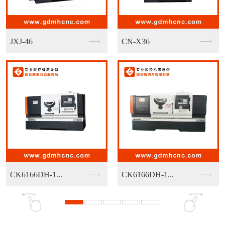
XKM3
XKM40B
XKM40A