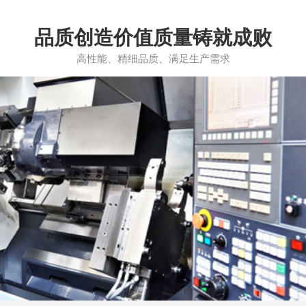
品质创造价值质量铸就成败
高性能、精细品质、满足生产需求