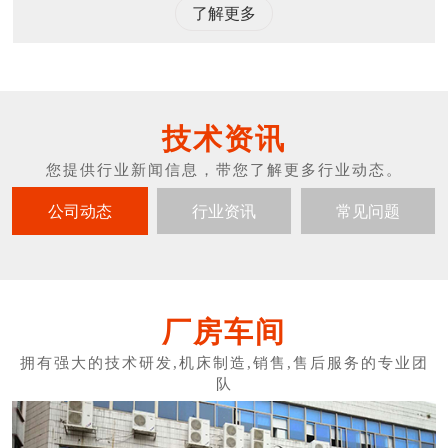
了解更多
技术资讯
公司动态
行业资讯
常见问题
厂房车间