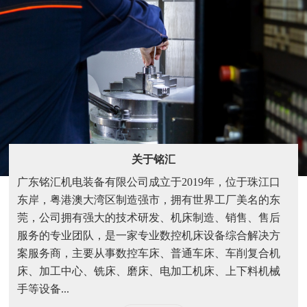
关于铭汇
广东铭汇机电装备有限公司成立于2019年，位于珠江口
东岸，粤港澳大湾区制造强市，拥有世界工厂美名的东
莞，公司拥有强大的技术研发、机床制造、销售、售后
服务的专业团队，是一家专业数控机床设备综合解决方
案服务商，主要从事数控车床、普通车床、车削复合机
床、加工中心、铣床、磨床、电加工机床、上下料机械
手等设备...