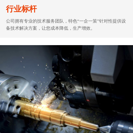
行业标杆
公司拥有专业的技术服务团队，特色“一企一策”针对性提供设
备技术解决方案，让您成本降低，生产增效。