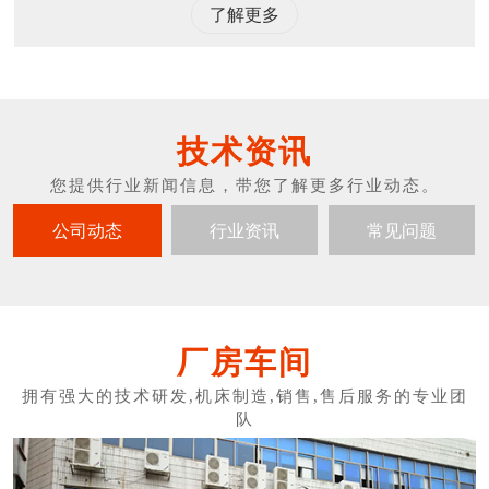
了解更多
技术资讯
公司动态
行业资讯
常见问题
厂房车间