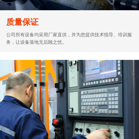
质量保证
公司所有设备均采用厂家直供，并为您提供技术指导、培训服
务，让设备落地无后顾之忧。