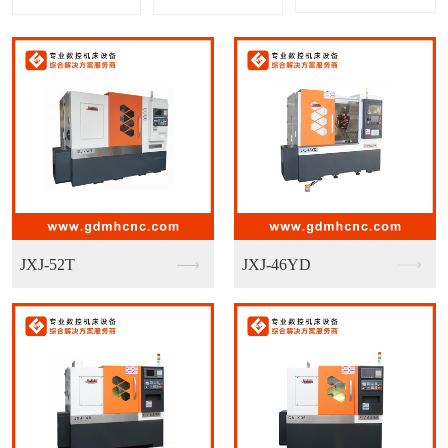
XK1050
XKM4