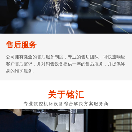
售后服务
公司拥有健全的售后服务制度，专业的售后团队，可快速响应
客户售后需求，并对销售设备提供一年的售后服务，并提供终
身的维护服务。
关于铭汇