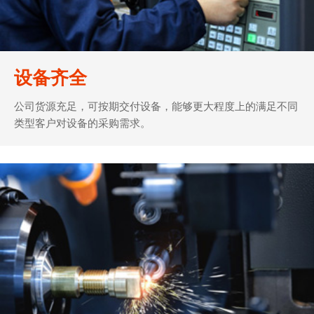
设备齐全
公司货源充足，可按期交付设备，能够更大程度上的满足不同
类型客户对设备的采购需求。