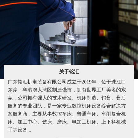
关于铭汇
广东铭汇机电装备有限公司成立于2019年，位于珠江口
东岸，粤港澳大湾区制造强市，拥有世界工厂美名的东
莞，公司拥有强大的技术研发、机床制造、销售、售后
服务的专业团队，是一家专业数控机床设备综合解决方
案服务商，主要从事数控车床、普通车床、车削复合机
床、加工中心、铣床、磨床、电加工机床、上下料机械
手等设备...