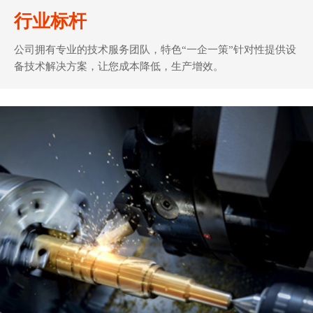
行业标杆
公司拥有专业的技术服务团队，特色“一企一策”针对性提供设
备技术解决方案，让您成本降低，生产增效。