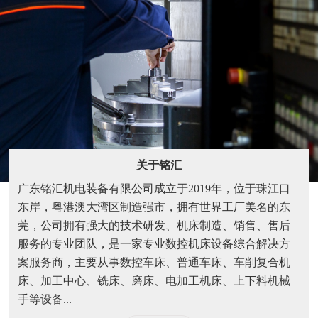
关于铭汇
广东铭汇机电装备有限公司成立于2019年，位于珠江口
东岸，粤港澳大湾区制造强市，拥有世界工厂美名的东
莞，公司拥有强大的技术研发、机床制造、销售、售后
服务的专业团队，是一家专业数控机床设备综合解决方
案服务商，主要从事数控车床、普通车床、车削复合机
床、加工中心、铣床、磨床、电加工机床、上下料机械
手等设备...