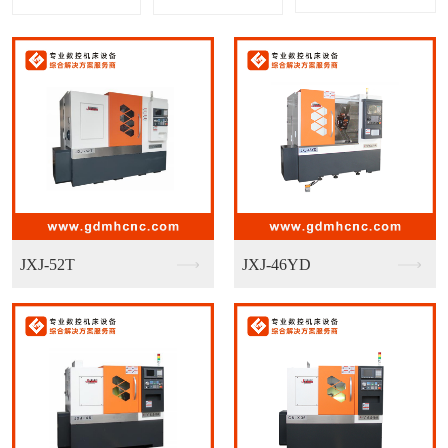
XK1050
XKM4