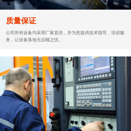
质量保证
公司所有设备均采用厂家直供，并为您提供技术指导、培训服
务，让设备落地无后顾之忧。