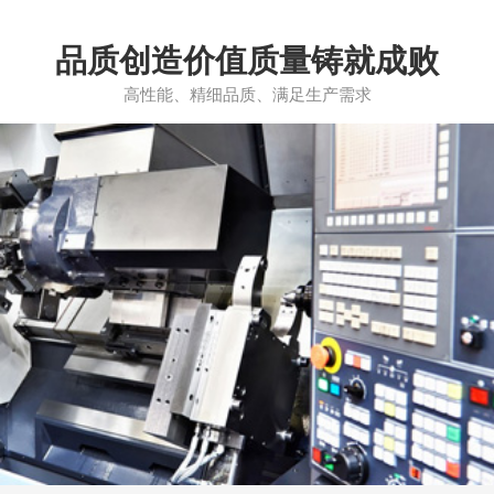
品质创造价值质量铸就成败
高性能、精细品质、满足生产需求