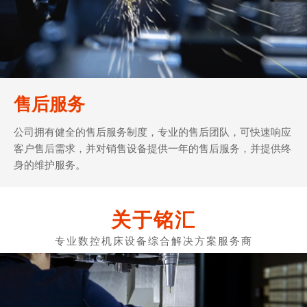
售后服务
公司拥有健全的售后服务制度，专业的售后团队，可快速响应
客户售后需求，并对销售设备提供一年的售后服务，并提供终
身的维护服务。
关于铭汇