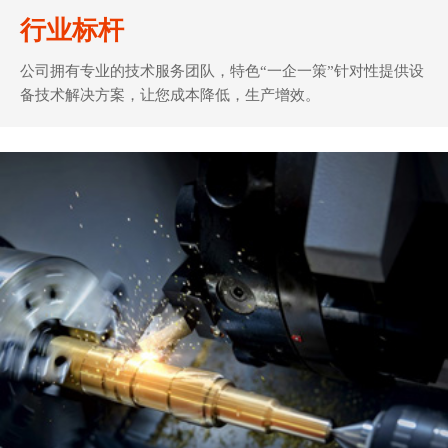
行业标杆
公司拥有专业的技术服务团队，特色“一企一策”针对性提供设
备技术解决方案，让您成本降低，生产增效。