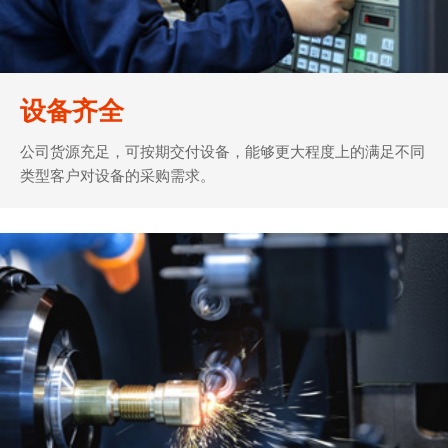
设备齐全
公司货源充足，可按期交付设备，能够更大程度上的满足不同
类型客户对设备的采购需求。