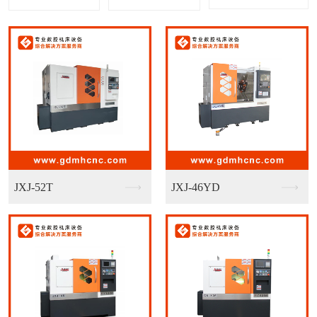
XK1050
XKM4