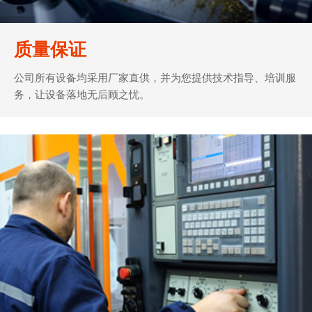
质量保证
公司所有设备均采用厂家直供，并为您提供技术指导、培训服
务，让设备落地无后顾之忧。