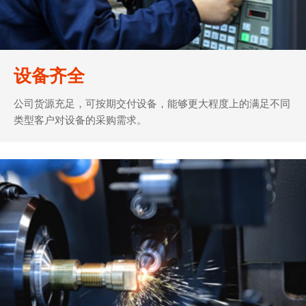
设备齐全
公司货源充足，可按期交付设备，能够更大程度上的满足不同
类型客户对设备的采购需求。