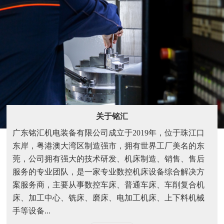
关于铭汇
广东铭汇机电装备有限公司成立于2019年，位于珠江口
东岸，粤港澳大湾区制造强市，拥有世界工厂美名的东
莞，公司拥有强大的技术研发、机床制造、销售、售后
服务的专业团队，是一家专业数控机床设备综合解决方
案服务商，主要从事数控车床、普通车床、车削复合机
床、加工中心、铣床、磨床、电加工机床、上下料机械
手等设备...