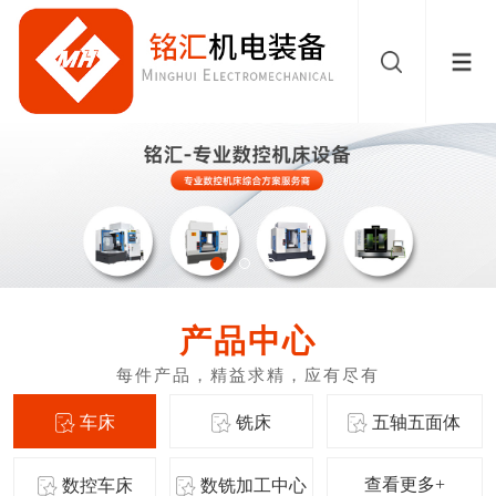
产品中心
车床
铣床
五轴五面体
查看更多+
数控车床
数铣加工中心