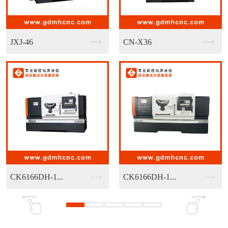
XKM3
XKM40B
XKM40A