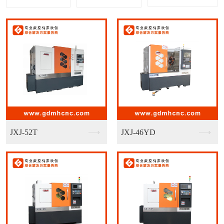
XK1050
XKM4