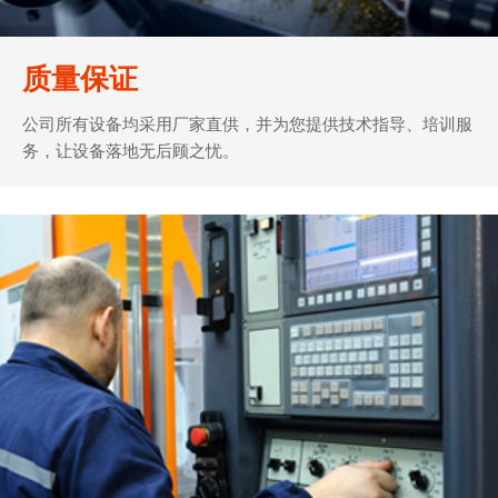
质量保证
公司所有设备均采用厂家直供，并为您提供技术指导、培训服
务，让设备落地无后顾之忧。