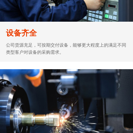
设备齐全
公司货源充足，可按期交付设备，能够更大程度上的满足不同
类型客户对设备的采购需求。