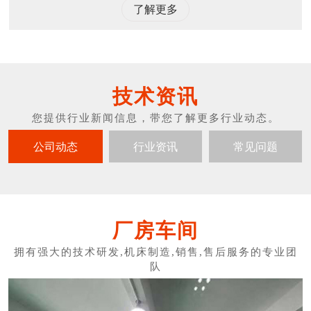
了解更多
技术资讯
公司动态
行业资讯
常见问题
厂房车间