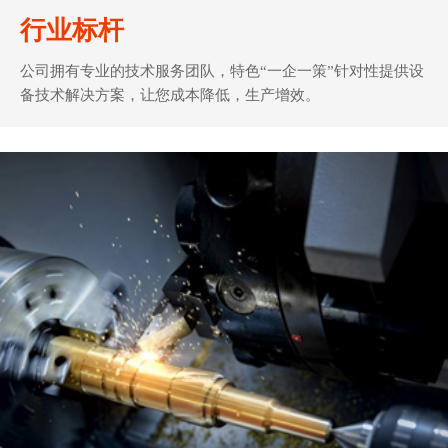
行业标杆
公司拥有专业的技术服务团队，特色“一企一策”针对性提供设
备技术解决方案，让您成本降低，生产增效。