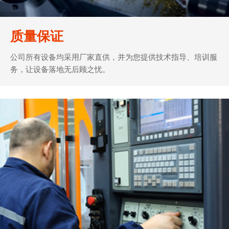
质量保证
公司所有设备均采用厂家直供，并为您提供技术指导、培训服
务，让设备落地无后顾之忧。