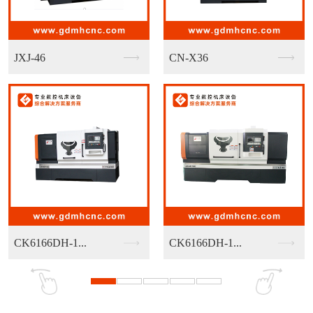
XKM3
XKM40B
XKM40A