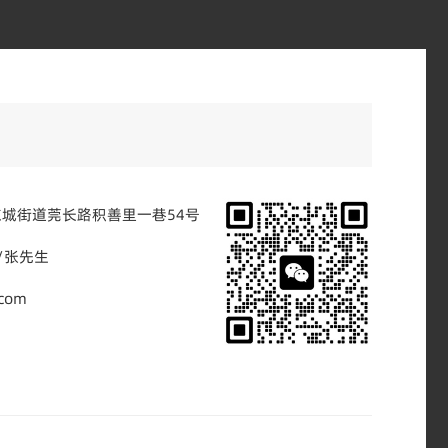
城街道莞长路积善里一巷54号
3/张先生
com